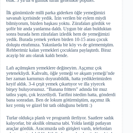
ettik. 3 ya da 4 günlük turlar genellikle popüler.
İlk günümüzde milli parka giderken öğle yemeğimizi
savanah içerisinde yedik. İzin verilen bir eylem miydi
bilmiyorum, bizden başkası yoktu. Zürafaları gördük ve
şoför bir anda yanlarına daldı. Uygun bir alan bulduktan
sonra burada hem zürafaları izledik hem de yemeğimizi
yedik. Burada yemek yerken birden 10-15 arası çocuk
doluştu etrafımıza. Yakınlarda bir köy vs de görmemiştim.
Rehberimiz kalan yemekleri çocuklara paylaştırdı. Biraz
acayip bir anı olarak kaldı bende.
Lafı açılmışken yemeklere değineyim. Aşçımız çok
yetenekliydi. Kahvaltı, öğle yemeği ve akşam yemeği’nde
her zaman karnımızı doyurabildik, hatta yediklerimizden
keyif aldık. 3-4 çeşit yemek çıkartıyor ve illa yiyecek
birşey buluyorsunuz. “Banana fritters” adında bir muz
tatlısı yaptı, çok lezzetliydi. Tarifini istedim hatta, gönderdi
bana sonradan. Ben de lokum götürmüştüm, aşçımız ilk
kez yemiş ve güzel bir tatlı olduğunu belirtti :)
Turlar oldukça planlı ve programlı ilerliyor. Saatlere sadık
kalıyorlar, bir aksilik olmazsa tabi. Yolda lastiği patlayan
araçlar gördük. Aracımızda usb girişleri vardı, telefonları