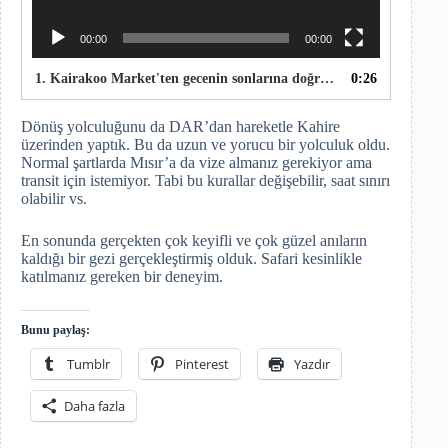
00:00
00:00
1. Kairakoo Market'ten gecenin sonlarına doğru kısa bir video
0:26
Dönüş yolculuğunu da DAR’dan hareketle Kahire
üzerinden yaptık. Bu da uzun ve yorucu bir yolculuk oldu.
Normal şartlarda Mısır’a da vize almanız gerekiyor ama
transit için istemiyor. Tabi bu kurallar değişebilir, saat sınırı
olabilir vs.
En sonunda gerçekten çok keyifli ve çok güzel anıların
kaldığı bir gezi gerçekleştirmiş olduk. Safari kesinlikle
katılmanız gereken bir deneyim.
Bunu paylaş:
Tumblr
Pinterest
Yazdır
Daha fazla