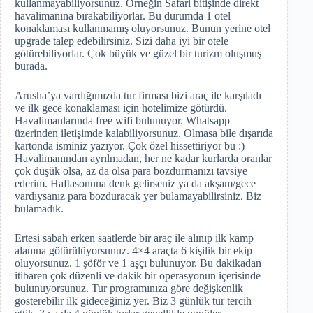
kullanmayabiliyorsunuz. Örneğin Safari bitişinde direkt
havalimanına bırakabiliyorlar. Bu durumda 1 otel
konaklaması kullanmamış oluyorsunuz. Bunun yerine otel
upgrade talep edebilirsiniz. Sizi daha iyi bir otele
götürebiliyorlar. Çok büyük ve güzel bir turizm oluşmuş
burada.
Arusha’ya vardığımızda tur firması bizi araç ile karşıladı
ve ilk gece konaklaması için hotelimize götürdü.
Havalimanlarında free wifi bulunuyor. Whatsapp
üzerinden iletişimde kalabiliyorsunuz. Olmasa bile dışarıda
kartonda isminiz yazıyor. Çok özel hissettiriyor bu :)
Havalimanından ayrılmadan, her ne kadar kurlarda oranlar
çok düşük olsa, az da olsa para bozdurmanızı tavsiye
ederim. Haftasonuna denk gelirseniz ya da akşam/gece
vardıysanız para bozduracak yer bulamayabilirsiniz. Biz
bulamadık.
Ertesi sabah erken saatlerde bir araç ile alınıp ilk kamp
alanına götürülüyorsunuz. 4×4 araçta 6 kişilik bir ekip
oluyorsunuz. 1 şöför ve 1 aşçı bulunuyor. Bu dakikadan
itibaren çok düzenli ve dakik bir operasyonun içerisinde
bulunuyorsunuz. Tur programınıza göre değişkenlik
gösterebilir ilk gideceğiniz yer. Biz 3 günlük tur tercih