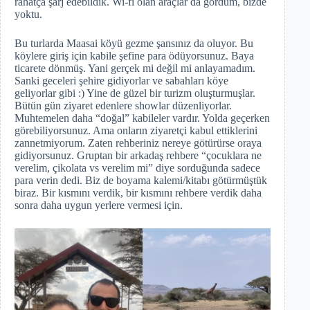
rahatça şarj edebildik. Wi-fi olan araçlar da gördüm, bizde
yoktu.
Bu turlarda Maasai köyü gezme şansınız da oluyor. Bu
köylere giriş için kabile şefine para ödüyorsunuz. Baya
ticarete dönmüş. Yani gerçek mi değil mi anlayamadım.
Sanki geceleri şehire gidiyorlar ve sabahları köye
geliyorlar gibi :) Yine de güzel bir turizm oluşturmuşlar.
Bütün gün ziyaret edenlere showlar düzenliyorlar.
Muhtemelen daha “doğal” kabileler vardır. Yolda geçerken
görebiliyorsunuz. Ama onların ziyaretçi kabul ettiklerini
zannetmiyorum. Zaten rehberiniz nereye götürürse oraya
gidiyorsunuz. Gruptan bir arkadaş rehbere “çocuklara ne
verelim, çikolata vs verelim mi” diye sorduğunda sadece
para verin dedi. Biz de boyama kalemi/kitabı götürmüştük
biraz. Bir kısmını verdik, bir kısmını rehbere verdik daha
sonra daha uygun yerlere vermesi için.