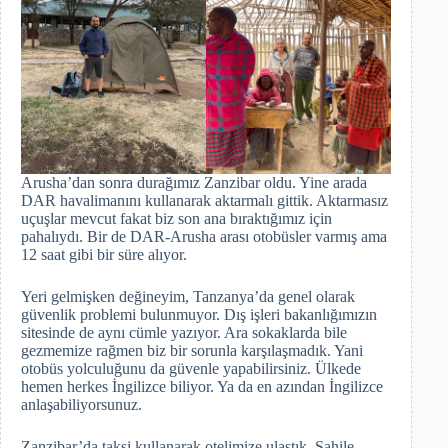
Arusha’dan sonra durağımız Zanzibar oldu. Yine arada
DAR havalimanını kullanarak aktarmalı gittik. Aktarmasız
uçuşlar mevcut fakat biz son ana bıraktığımız için
pahalıydı. Bir de DAR-Arusha arası otobüsler varmış ama
12 saat gibi bir süre alıyor.
Yeri gelmişken değineyim, Tanzanya’da genel olarak
güvenlik problemi bulunmuyor. Dış işleri bakanlığımızın
sitesinde de aynı cümle yazıyor. Ara sokaklarda bile
gezmemize rağmen biz bir sorunla karşılaşmadık. Yani
otobüs yolculuğunu da güvenle yapabilirsiniz. Ülkede
hemen herkes İngilizce biliyor. Ya da en azından İngilizce
anlaşabiliyorsunuz.
Zanzibar’da taksi kullanarak otelimize ulaştık. Sahile