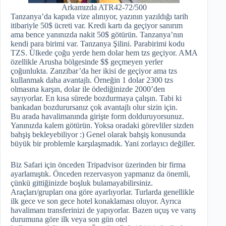
Arkamızda ATR42-72/500
Tanzanya’da kapıda vize alınıyor, yazının yazıldığı tarih
itibariyle 50$ ücreti var. Kredi kartı da geçiyor sanırım
ama bence yanınızda nakit 50$ götürün. Tanzanya’nın
kendi para birimi var. Tanzanya Şilini. Parabirimi kodu
TZS. Ülkede çoğu yerde hem dolar hem tzs geçiyor. AMA
özellikle Arusha bölgesinde $$ geçmeyen yerler
çoğunlukta. Zanzibar’da her ikisi de geçiyor ama tzs
kullanmak daha avantajlı. Örneğin 1 dolar 2300 tzs
olmasına karşın, dolar ile ödediğinizde 2000’den
sayıyorlar. En kısa sürede bozdurmaya çalışın. Tabi ki
bankadan bozdurursanız çok avantajlı olur sizin için.
Bu arada havalimanında girişte form dolduruyorsunuz.
Yanınızda kalem götürün. Yoksa oradaki görevliler sizden
bahşiş bekleyebiliyor :) Genel olarak bahşiş konusunda
büyük bir problemle karşılaşmadık. Yani zorlayıcı değiller.
Biz Safari için önceden Tripadvisor üzerinden bir firma
ayarlamıştık. Önceden rezervasyon yapmanız da önemli,
çünkü gittiğinizde boşluk bulamayabilirsiniz.
Araçları/grupları ona göre ayarlıyorlar. Turlarda genellikle
ilk gece ve son gece hotel konaklaması oluyor. Ayrıca
havalimanı transferinizi de yapıyorlar. Bazen uçuş ve varış
durumuna göre ilk veya son gün otel