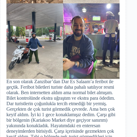
En son olarak Zanzibar’dan Dar Es Salaam’a feribot ile
geçtik. Feribot biletleri turiste daha pahalı satılıyor resmi
olarak. Ben internetten aldım ama normal bilet almışım.
Bilet kontrolünde ekstra uğraştım ve ekstra para ödedim.
Dar turistlerin çoğunlukla tercih etmediği bir yermiş.
Gerçekten de çok turist görmedik çevrede. Ama ben çok
keyif aldım. İyi ki 1 gece konaklamışız dedim. Çarşı gibi
bir bölgenin (Kariakoo Market diye geçiyor sanırım)
yakınında konakladık. Hayatımdaki en enteresan
deneyimlerden birisiydi. Çarşı içerisinde gezmekten çok
keyif aldım. Tabi o bölgede pek turist görmedikleri için