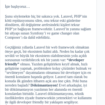
İşte başlıyoruz…
Şunu söylemekte hiç bir sakınca yok. Laravel, PHP’nin
kötü repütasyonunu silen, onu tekrar eski günlerine
döndüren, dil değiştirme arefesindeki kişileri tekrar
PHP’ye bağlayan frameworktür. Laravel’in yanına sağlam
bir altyapı sunan Symfony’i ve game changer olan
Composer’ı da dahil edebiliriz.
Geçtiğimiz yıllarda Laravel bir web framework olmaktan
öteye geçti, bir ekosistem halini aldı. Neden bu kadar çok
sevildi ve büyük bir ekosistem olabilmesinin yolu açıldı
sorusunun verilebilecek tek bir yanıtı var:
“developer
friendly”
olması. Yazılım geliştirirken keyif almak, hızlı
geliştirme yapmak, problemlere kolay çözümler bulmak ve
“sevilmeyen” dayatmaların olmaması bir developer için en
önemli konuların başında geliyor. Laravel tam olarak bu
konuda ilk günden itibaren açık ara öne çıktı. Peki buna
nereden başladı?
Dökümantasyon!
Evet arkadaşlar, iyi
bir dökümantasyon yazılımın her alanında en önemli
konulardan birisidir. Laravel dökümantasyonu, teknik
özelliklerden ziyade frameworkün yetenekleri ve kullanımı
ile ilgili developer friendly bir yaklaşım sergiliyor.