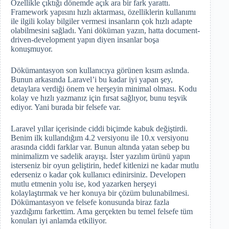
Özellikle çıktığı dönemde açık ara bir fark yarattı.
Framework yapısını hızlı aktarması, özelliklerin kullanımı
ile ilgili kolay bilgiler vermesi insanların çok hızlı adapte
olabilmesini sağladı. Yani döküman yazın, hatta document-
driven-development yapın diyen insanlar boşa
konuşmuyor.
Dökümantasyon son kullanıcıya görünen kısım aslında.
Bunun arkasında Laravel’i bu kadar iyi yapan şey,
detaylara verdiği önem ve herşeyin minimal olması. Kodu
kolay ve hızlı yazmanız için fırsat sağlıyor, bunu teşvik
ediyor. Yani burada bir felsefe var.
Laravel yıllar içerisinde ciddi biçimde kabuk değiştirdi.
Benim ilk kullandığım 4.2 versiyonu ile 10.x versiyonu
arasında ciddi farklar var. Bunun altında yatan sebep bu
minimalizm ve sadelik arayışı. İster yazılım ürünü yapın
isterseniz bir oyun geliştirin, hedef kitlenizi ne kadar mutlu
ederseniz o kadar çok kullanıcı edinirsiniz. Developerı
mutlu etmenin yolu ise, kod yazarken herşeyi
kolaylaştırmak ve her konuya bir çözüm bulunabilmesi.
Dökümantasyon ve felsefe konusunda biraz fazla
yazdığımı farkettim. Ama gerçekten bu temel felsefe tüm
konuları iyi anlamda etkiliyor.