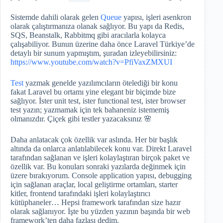
Sistemde dahili olarak gelen
Queue
yapısı, işleri asenkron
olarak çalıştırmanıza olanak sağlıyor. Bu yapı da Redis,
SQS, Beanstalk, Rabbitmq gibi aracılarla kolayca
çalışabiliyor. Bunun üzerine daha önce Laravel Türkiye’de
detaylı bir sunum yapmıştım, şuradan izleyebilirsiniz:
https://www.youtube.com/watch?v=PfiVaxZMXUI
Test
yazmak genelde yazılımcıların ötelediği bir konu
fakat Laravel bu ortamı yine elegant bir biçimde bize
sağlıyor. İster unit test, ister functional test, ister browser
test yazın; yazmamak için tek bahaneniz istememiş
olmanızdır. Çiçek gibi testler yazacaksınız 🌸
Daha anlatacak çok özellik var aslında. Her bir başlık
altında da onlarca anlatılabilecek konu var. Direkt Laravel
tarafından sağlanan ve işleri kolaylaştıran birçok paket ve
özellik var. Bu konuları sonraki yazılarda değinmek için
üzere bırakıyorum. Console application yapısı, debugging
için sağlanan araçlar, local geliştirme ortamları, starter
kitler, frontend tarafındaki işleri kolaylaştırıcı
kütüphaneler… Hepsi framework tarafından size hazır
olarak sağlanıyor. İşte bu yüzden yazının başında bir web
framework’ten daha fazlası dedim.