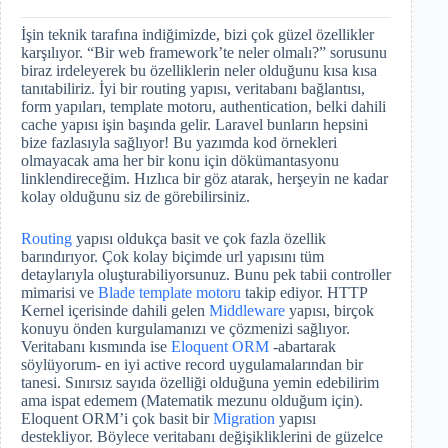
İşin teknik tarafına indiğimizde, bizi çok güzel özellikler
karşılıyor. “Bir web framework’te neler olmalı?” sorusunu
biraz irdeleyerek bu özelliklerin neler olduğunu kısa kısa
tanıtabiliriz. İyi bir routing yapısı, veritabanı bağlantısı,
form yapıları, template motoru, authentication, belki dahili
cache yapısı işin başında gelir. Laravel bunların hepsini
bize fazlasıyla sağlıyor! Bu yazımda kod örnekleri
olmayacak ama her bir konu için dökümantasyonu
linklendireceğim. Hızlıca bir göz atarak, herşeyin ne kadar
kolay olduğunu siz de görebilirsiniz.
Routing
yapısı oldukça basit ve çok fazla özellik
barındırıyor. Çok kolay biçimde url yapısını tüm
detaylarıyla oluşturabiliyorsunuz. Bunu pek tabii controller
mimarisi ve
Blade template motoru
takip ediyor. HTTP
Kernel içerisinde dahili gelen
Middleware
yapısı, birçok
konuyu önden kurgulamanızı ve çözmenizi sağlıyor.
Veritabanı kısmında ise
Eloquent ORM
-abartarak
söylüyorum- en iyi active record uygulamalarından bir
tanesi. Sınırsız sayıda özelliği olduğuna yemin edebilirim
ama ispat edemem (Matematik mezunu olduğum için).
Eloquent ORM’i çok basit bir
Migration
yapısı
destekliyor. Böylece veritabanı değişikliklerini de güzelce