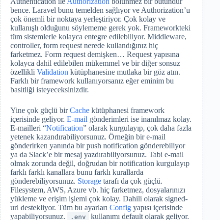
Authentication ile
Authorization
bölünmez bir bütündür
bence. Laravel bunu temelden sağlıyor ve Authorization’u
çok önemli bir noktaya yerleştiriyor. Çok kolay ve
kullanışlı olduğunu söylememe gerek yok. Frameworkteki
tüm sistemlerle kolayca entegre edilebiliyor. Middleware,
controller, form request nerede kullandığınız hiç
farketmez. Form request demişken… Request yapısına
kolayca dahil edilebilen mükemmel ve bir diğer sonsuz
özellikli
Validation
kütüphanesine mutlaka bir göz atın.
Farklı bir framework kullanıyorsanız eğer eminim bu
basitliği isteyeceksinizdir.
Yine çok güçlü bir
Cache
kütüphanesi framework
içerisinde geliyor.
E-mail
gönderimleri ise inanılmaz kolay.
E-mailleri “
Notification
” olarak kurgulayıp, çok daha fazla
yetenek kazandırabiliyorsunuz. Örneğin bir e-mail
gönderirken yanında bir push notification gönderebiliyor
ya da Slack’e bir mesaj yazdırabiliyorsunuz. Tabi e-mail
olmak zorunda değil, doğrudan bir notification kurgulayıp
farklı farklı kanallara bunu farklı kurallarda
gönderebiliyorsunuz.
Storage
tarafı da çok güçlü.
Filesystem, AWS, Azure vb. hiç farketmez, dosyalarınızı
yükleme ve erişim işlemi çok kolay. Dahili olarak signed-
url destekliyor. Tüm bu ayarları
Config
yapısı içerisinde
yapabiliyorsunuz.
kullanımı default olarak geliyor.
.env