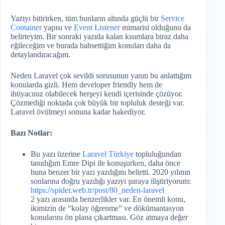
Yazıyı bitirirken, tüm bunların altında güçlü bir
Service
Container
yapısı ve
Event Listener
mimarisi olduğunu da
belirteyim. Bir sonraki yazıda kalan kısımlara biraz daha
eğileceğim ve burada bahsettiğim konuları daha da
detaylandıracağım.
Neden Laravel çok sevildi sorusunun yanıtı bu anlattığım
konularda gizli. Hem developer friendly hem de
ihtiyacınız olabilecek herşeyi kendi içerisinde çözüyor.
Çözmediği noktada çok büyük bir topluluk desteği var.
Laravel övülmeyi sonuna kadar hakediyor.
Bazı Notlar:
Bu yazı üzerine
Laravel Türkiye
topluluğundan
tanıdığım Emre Dipi ile konuşurken, daha önce
buna benzer bir yazı yazdığını belirtti. 2020 yılının
sonlarına doğru yazdığı yazıyı şuraya iliştiriyorum:
https://spider.web.tr/post/80_neden-laravel
2 yazı arasında benzerlikler var. En önemli konu,
ikimizin de “kolay öğrenme” ve dökümantasyon
konularını ön plana çıkartması. Göz atmaya değer