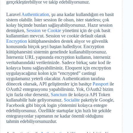
gerçekleştirebiliyor ve takip edebiliyorsunuz.
Laravel
Authentication
, şu ana kadar kullandığım en basit
sistem olabilir. İster session ile olsun, ister stateless; çok
kolay biçimde bunları sağlayabiliyorsunuz. Hazır session
demişken,
Session
ve
Cookie
yönetimi için de çok basit
kullanımları mevcut. Session ve cookie default olarak
Encryption
kütüphanesinden destek alıyor ve güvenlik
konusunda birçok şeyi baştan hallediyor. Encryption
kütüphanesini sistemin genelinde kullanabiliyorsunuz.
İsterseniz URL yapısında encryption kullanın, isterseniz
veritabanındaki verilerinizde. Sadece birkaç satır kod ile
kolayca bunu sağlayabilirsiniz. Eloquent için encrpytion
uygulayacağınız kolon için “encrypted” castingi
uygulamanız yeterli olacaktır. Authentication tarafına
dönecek olursak, API geliştirenler için basitçe
Passport
ile
OAuth2 entegrasyonu yapabilirsiniz. Yok, OAuth2 bizim
için fazla olur derseniz,
Sanctum
ile kolayca API Token
kullanabilir hale geliyorsunuz.
Socialite
paketiyle Google,
Facebook gibi birçok login yöntemini kolayca entegre
edebiliyorsunuz. Özellikle startuplar için hızlı bir şekilde
entegrasyonlar yapmanın ne kadar önemli olduğunu
tahmin edebiliyorsunuzdur.